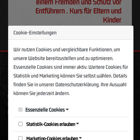
einem Fremden und Schutz vor
Entführern . Kurs für Eltern und
Kinder
URBAN SELF DEFENSE ACADEMY
|
2024-11-05
Cookie-Einstellungen
Wir nutzen Cookies und vergleichbare Funktionen, um
unsere Website bereitzustellen und zu optimieren.
Essenzielle Cookies sind immer aktiv. Weitere Cookies für
KRAV-MAGA-STREET-DEFENCE
Statistik und Marketing können Sie selbst wählen. Details
finden Sie in unserer Datenschutzerklärung. Ihre Auswahl
© by Michael Rüppel
können Sie jederzeit ändern.
www.kravmagastreetdefence.com
www.krav-maga-essen.de
Essenzielle Cookies
www.leo-tactics.com
Statistik-Cookies erlauben
Marketing-Cookies erlauben