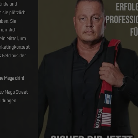
ände und -
 sie plötzlich
ben. Sie
 wirklich
 ein Mittel, um
arketingkonzept
s Geld aus der
av Maga drin!
av Maga Street
ildungen.