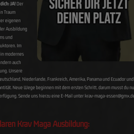
dich: JA!
Der
in Traum
ner eigenen
der Ausbildung
ems und
ruktoren. Im
 ein modernes
ondern auch
lung. Unsere
eutschland, Niederlande, Frankreich, Amerika, Panama und Ecuador und 
antität. Neue Wege beginnen mit dem ersten Schritt, darum musst du nur e
 Verfügung. Sende uns hierzu eine E-Mail unter krav-maga-essen@gmx.d
laren Krav Maga Ausbildung: