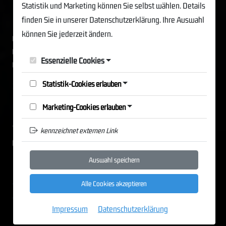
KRAV-MAGA-STREET-DEFENCE
Statistik und Marketing können Sie selbst wählen. Details
finden Sie in unserer Datenschutzerklärung. Ihre Auswahl
© by Michael Rüppel
können Sie jederzeit ändern.
www.kravmagastreetdefence.com
www.krav-maga-essen.de
Essenzielle Cookies
www.leo-tactics.com
Statistik-Cookies erlauben
Marketing-Cookies erlauben
Schürmannstr. 25A, 45136 Essen
+49 201 82154880
kennzeichnet externen Link
krav-maga-essen@gmx.de
Auswahl speichern
Cookie Einstellungen
|
Login
|
Datenschutz
|
AGB
|
Alle Cookies akzeptieren
Impressum
Impressum
Datenschutzerklärung